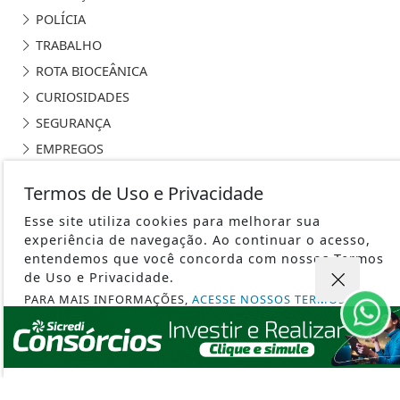
POLÍCIA
TRABALHO
ROTA BIOCEÂNICA
CURIOSIDADES
SEGURANÇA
EMPREGOS
ARTIGO
Termos de Uso e Privacidade
PODCAST AGRONOSSO
Esse site utiliza cookies para melhorar sua
SILVICULTURA
experiência de navegação. Ao continuar o acesso,
entendemos que você concorda com nossos Termos
de Uso e Privacidade.
PARA MAIS INFORMAÇÕES,
ACESSE NOSSOS TERMOS
CLICANDO AQUI
PORTAL AGRONOSSO - TODOS OS DIREITOS RESERVADOS
PROSSEGUIR
TERMOS DE USO E PRIVACIDADE