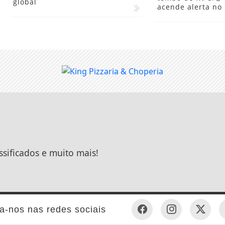
Boi gordo abre a
reacende otimismo no mercado
tombo de R$ 5/@
global
acende alerta no
ssificados e muito mais!
a-nos nas redes sociais