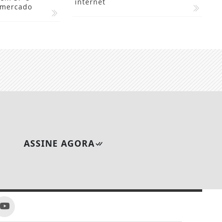
 semana com
infográficos do cerrado na
 em SP e
internet
 mercado
ASSINE AGORA