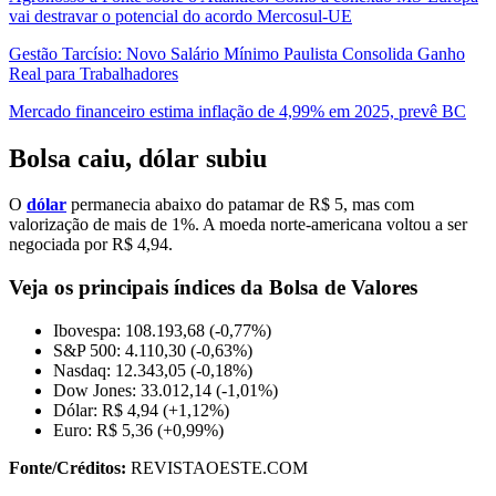
vai destravar o potencial do acordo Mercosul-UE
Gestão Tarcísio: Novo Salário Mínimo Paulista Consolida Ganho
Real para Trabalhadores
Mercado financeiro estima inflação de 4,99% em 2025, prevê BC
Bolsa caiu, dólar subiu
O
dólar
permanecia abaixo do patamar de R$ 5, mas com
valorização de mais de 1%. A moeda norte-americana voltou a ser
negociada por R$ 4,94.
Veja os principais índices da Bolsa de Valores
Ibovespa: 108.193,68 (-0,77%)
S&P 500: 4.110,30 (-0,63%)
Nasdaq: 12.343,05 (-0,18%)
Dow Jones: 33.012,14 (-1,01%)
Dólar: R$ 4,94 (+1,12%)
Euro: R$ 5,36 (+0,99%)
Fonte/Créditos:
REVISTAOESTE.COM