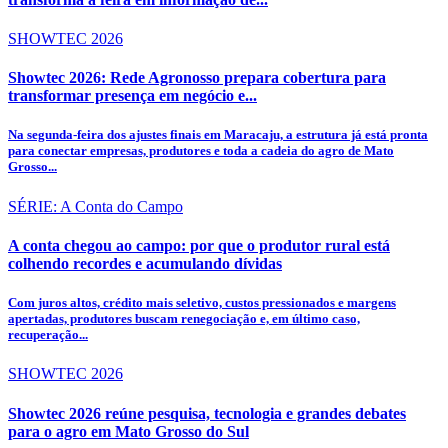
SHOWTEC 2026
Showtec 2026: Rede Agronosso prepara cobertura para
transformar presença em negócio e...
Na segunda-feira dos ajustes finais em Maracaju, a estrutura já está pronta
para conectar empresas, produtores e toda a cadeia do agro de Mato
Grosso...
SÉRIE: A Conta do Campo
A conta chegou ao campo: por que o produtor rural está
colhendo recordes e acumulando dívidas
Com juros altos, crédito mais seletivo, custos pressionados e margens
apertadas, produtores buscam renegociação e, em último caso,
recuperação...
SHOWTEC 2026
Showtec 2026 reúne pesquisa, tecnologia e grandes debates
para o agro em Mato Grosso do Sul