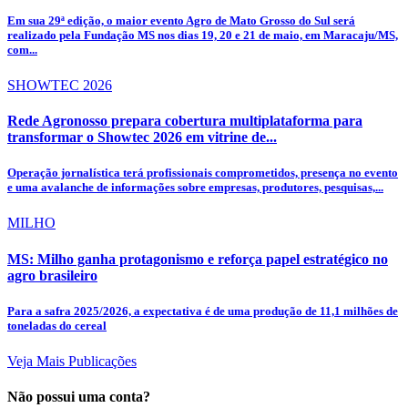
Em sua 29ª edição, o maior evento Agro de Mato Grosso do Sul será
realizado pela Fundação MS nos dias 19, 20 e 21 de maio, em Maracaju/MS,
com...
SHOWTEC 2026
Rede Agronosso prepara cobertura multiplataforma para
transformar o Showtec 2026 em vitrine de...
Operação jornalística terá profissionais comprometidos, presença no evento
e uma avalanche de informações sobre empresas, produtores, pesquisas,...
MILHO
MS: Milho ganha protagonismo e reforça papel estratégico no
agro brasileiro
Para a safra 2025/2026, a expectativa é de uma produção de 11,1 milhões de
toneladas do cereal
Veja Mais Publicações
Não possui uma conta?