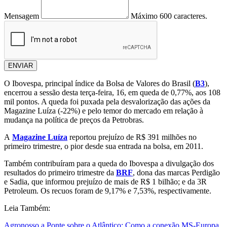
Mensagem
Máximo 600 caracteres.
ENVIAR
O Ibovespa, principal índice da Bolsa de Valores do Brasil (
B3
),
encerrou a sessão desta terça-feira, 16, em queda de 0,77%, aos 108
mil pontos. A queda foi puxada pela desvalorização das ações da
Magazine Luíza (-22%) e pelo temor do mercado em relação à
mudança na política de preços da Petrobras.
A
Magazine Luíza
reportou prejuízo de R$ 391 milhões no
primeiro trimestre, o pior desde sua entrada na bolsa, em 2011.
Também contribuíram para a queda do Ibovespa a divulgação dos
resultados do primeiro trimestre da
BRF
, dona das marcas Perdigão
e Sadia, que informou prejuízo de mais de R$ 1 bilhão; e da 3R
Petroleum. Os recuos foram de 9,17% e 7,53%, respectivamente.
Leia Também:
Agronosso a Ponte sobre o Atlântico: Como a conexão MS-Europa