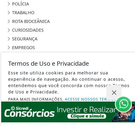
POLÍCIA
TRABALHO
ROTA BIOCEÂNICA
CURIOSIDADES
SEGURANÇA
EMPREGOS
ARTIGO
Termos de Uso e Privacidade
PODCAST AGRONOSSO
Esse site utiliza cookies para melhorar sua
SILVICULTURA
experiência de navegação. Ao continuar o acesso,
entendemos que você concorda com nossos Termos
de Uso e Privacidade.
PARA MAIS INFORMAÇÕES,
ACESSE NOSSOS TERMOS
CLICANDO AQUI
PORTAL AGRONOSSO - TODOS OS DIREITOS RESERVADOS
PROSSEGUIR
TERMOS DE USO E PRIVACIDADE