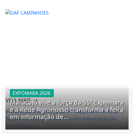
EXPOMARA 2026
VEJA MAIS
Maracaju vive a força da 55ª Expomara
e a Rede Agronosso transforma a feira
em informação de...