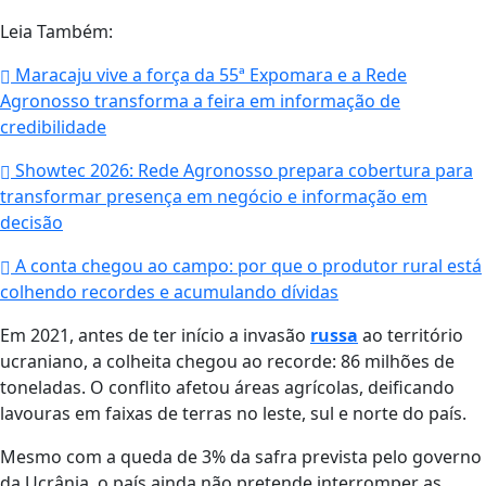
Leia Também:
Maracaju vive a força da 55ª Expomara e a Rede
Agronosso transforma a feira em informação de
credibilidade
Showtec 2026: Rede Agronosso prepara cobertura para
transformar presença em negócio e informação em
decisão
A conta chegou ao campo: por que o produtor rural está
colhendo recordes e acumulando dívidas
Em 2021, antes de ter início a invasão
russa
ao território
ucraniano, a colheita chegou ao recorde: 86 milhões de
toneladas. O conflito afetou áreas agrícolas, deificando
lavouras em faixas de terras no leste, sul e norte do país.
Mesmo com a queda de 3% da safra prevista pelo governo
da Ucrânia, o país ainda não pretende interromper as