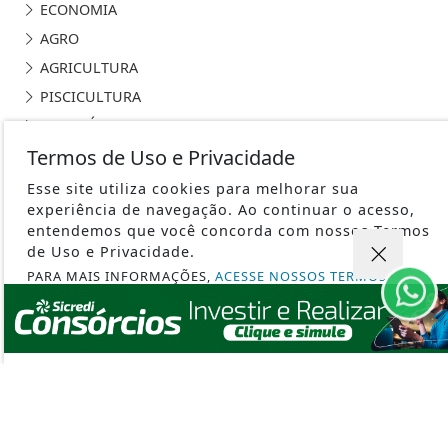
AGRO
AGRICULTURA
PISCICULTURA
CONTEÚDO PATROCINADO
ESPORTES
Termos de Uso e Privacidade
NOTÍCIAS
Esse site utiliza cookies para melhorar sua
SAÚDE
experiência de navegação. Ao continuar o acesso,
entendemos que você concorda com nossos Termos
CLIMA
de Uso e Privacidade.
MUNDO
PARA MAIS INFORMAÇÕES,
ACESSE NOSSOS TERMOS
EDUCAÇÃO
CLICANDO AQUI
POLÍCIA
PROSSEGUIR
TRABALHO
ROTA BIOCEÂNICA
CURIOSIDADES
SEGURANÇA