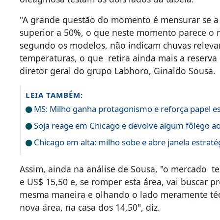
2022/23, as primeiras perspectivas sobre a safr
comportamento da demanda, em especial da Chin
oleaginosa testam os dois lados da tabela.
"A grande questão do momento é mensurar se a 
superior a 50%, o que neste momento parece o ma
segundo os modelos, não indicam chuvas relevan
temperaturas, o que retira ainda mais a reserva 
diretor geral do grupo Labhoro, Ginaldo Sousa.
LEIA TAMBÉM:
MS: Milho ganha protagonismo e reforça papel est
Soja reage em Chicago e devolve algum fôlego a
Chicago em alta: milho sobe e abre janela estraté
Assim, ainda na análise de Sousa, "o mercado t
e US$ 15,50 e, se romper esta área, vai buscar p