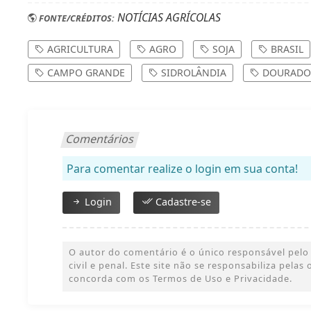
mesma maneira e olhando o lado meramente técn
nova área, na casa dos 14,50", diz.
NOTÍCIAS AGRÍCOLAS
FONTE/CRÉDITOS:
AGRICULTURA
AGRO
SOJA
BRASIL
CAMPO GRANDE
SIDROLÂNDIA
DOURADO
Comentários
Para comentar realize o login em sua conta!
Login
Cadastre-se
O autor do comentário é o único responsável pelo 
civil e penal. Este site não se responsabiliza pelas