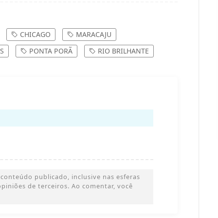
ico, se romper os 14,90 vai buscar uma
CHICAGO
MARACAJU
S
PONTA PORÃ
RIO BRILHANTE
conteúdo publicado, inclusive nas esferas
 opiniões de terceiros. Ao comentar, você