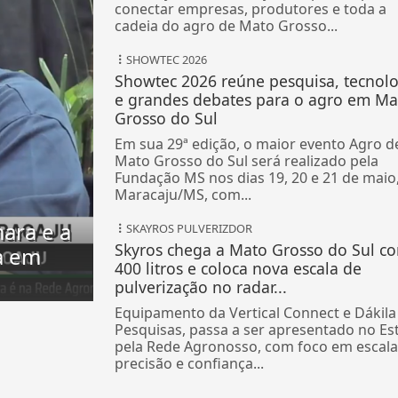
negócio e...
Na segunda-feira dos ajustes finais em
Maracaju, a estrutura já está pronta para
conectar empresas, produtores e toda a
cadeia do agro de Mato Grosso...
SHOWTEC 2026
Showtec 2026 reúne pesquisa, tecnol
e grandes debates para o agro em Ma
Grosso do Sul
Em sua 29ª edição, o maior evento Agro d
Mato Grosso do Sul será realizado pela
Fundação MS nos dias 19, 20 e 21 de maio
Maracaju/MS, com...
ara e a
SKAYROS PULVERIZDOR
Skyros chega a Mato Grosso do Sul c
a em
400 litros e coloca nova escala de
pulverização no radar...
Equipamento da Vertical Connect e Dákila
Pesquisas, passa a ser apresentado no Es