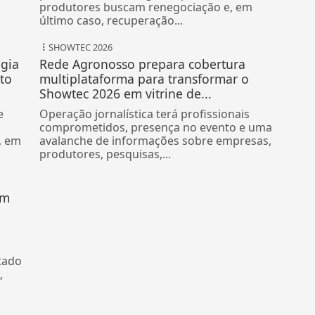
acumulando dívidas
Com juros altos, crédito mais seletivo, custos
pressionados e margens apertadas,
produtores buscam renegociação e, em
último caso, recuperação...
SHOWTEC 2026
ogia
Rede Agronosso prepara cobertura
to
multiplataforma para transformar o
Showtec 2026 em vitrine de...
e
Operação jornalística terá profissionais
comprometidos, presença no evento e uma
, em
avalanche de informações sobre empresas,
produtores, pesquisas,...
om
tado