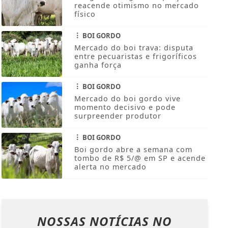
BOI GORDO
Boi gordo reage em 7 praças e
reacende otimismo no mercado
físico
BOI GORDO
Mercado do boi trava: disputa
entre pecuaristas e frigoríficos
ganha força
BOI GORDO
Mercado do boi gordo vive
momento decisivo e pode
surpreender produtor
BOI GORDO
Boi gordo abre a semana com
tombo de R$ 5/@ em SP e acende
alerta no mercado