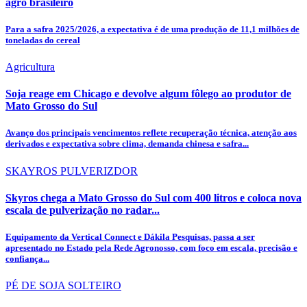
agro brasileiro
Para a safra 2025/2026, a expectativa é de uma produção de 11,1 milhões de
toneladas do cereal
Agricultura
Soja reage em Chicago e devolve algum fôlego ao produtor de
Mato Grosso do Sul
Avanço dos principais vencimentos reflete recuperação técnica, atenção aos
derivados e expectativa sobre clima, demanda chinesa e safra...
SKAYROS PULVERIZDOR
Skyros chega a Mato Grosso do Sul com 400 litros e coloca nova
escala de pulverização no radar...
Equipamento da Vertical Connect e Dákila Pesquisas, passa a ser
apresentado no Estado pela Rede Agronosso, com foco em escala, precisão e
confiança...
PÉ DE SOJA SOLTEIRO