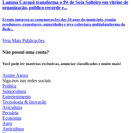
Laguna Carapã transforma o Pé de Soja Solteiro em vitrine de
organização, público recorde e...
Evento integrou as comemorações dos 34 anos do município, reuniu
produtores, expositores, autoridades e teve cobertura multiplataforma da
Rede...
Veja Mais Publicações
Não possui uma conta?
Você pode ler matérias exclusivas, anunciar classificados e muito mais!
Assine Agora
Siga-nos nas redes sociais
Política
Suinocultura
Entretenimento
Tecnologia & Inovação
Avicultura
Pecuária
Economia
Agro
Agricultura