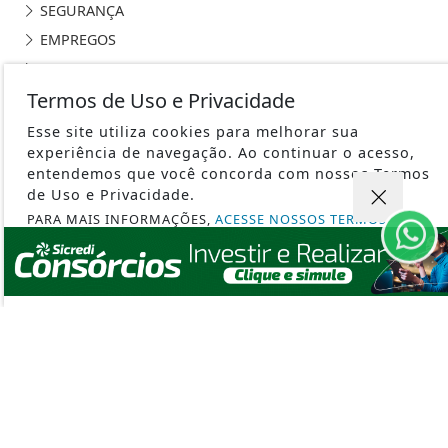
EMPREGOS
ARTIGO
PODCAST AGRONOSSO
Termos de Uso e Privacidade
SILVICULTURA
Esse site utiliza cookies para melhorar sua
experiência de navegação. Ao continuar o acesso,
entendemos que você concorda com nossos Termos
de Uso e Privacidade.
PARA MAIS INFORMAÇÕES,
ACESSE NOSSOS TERMOS
CLICANDO AQUI
PORTAL AGRONOSSO - TODOS OS DIREITOS RESERVADOS
PROSSEGUIR
TERMOS DE USO E PRIVACIDADE
SOBRE
FAQ