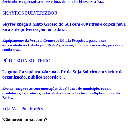
derivados e expectativa sobre clima, demanda chinesa e safra...
SKAYROS PULVERIZDOR
Skyros chega a Mato Grosso do Sul com 400 litros e coloca nova
escala de pulverização no radar...
Equipamento da Vertical Connect e Dákila Pesquisas, passa a ser
apresentado no Estado pela Rede Agronosso, com foco em escala, precisão e
confiança...
PÉ DE SOJA SOLTEIRO
Laguna Carapã transforma o Pé de Soja Solteiro em vitrine de
organização, público recorde e...
Evento integrou as comemorações dos 34 anos do município, reuniu
produtores, expositores, autoridades e teve cobertura multiplataforma da
Rede...
Veja Mais Publicações
Não possui uma conta?