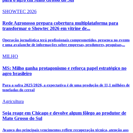
SHOWTEC 2026
Rede Agronosso prepara cobertura multiplataforma para
transformar o Showtec 2026 em vitrine de...
Operação jornalística terá profissionais comprometidos, presença no evento
e uma avalanche de informações sobre empresas, produtores, pesquisas,...
MILHO
MS: Milho ganha protagonismo e reforça papel estratégico no
agro brasileiro
Para a safra 2025/2026, a expectativa é de uma produção de 11,1 milhões de
toneladas do cereal
Agricultura
Soja reage em Chicago e devolve algum fôlego ao produtor de
Mato Grosso do Sul
Avanço dos principais vencimentos reflete recuperação técnica, atenção aos