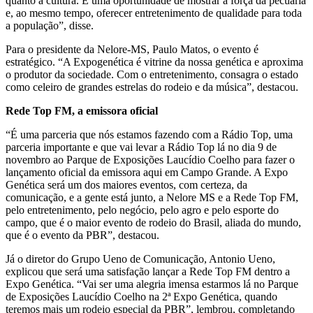
quanto a cultura. É uma oportunidade de mostrar a força da pecuária
e, ao mesmo tempo, oferecer entretenimento de qualidade para toda
a população”, disse.
Para o presidente da Nelore-MS, Paulo Matos, o evento é
estratégico. “A Expogenética é vitrine da nossa genética e aproxima
o produtor da sociedade. Com o entretenimento, consagra o estado
como celeiro de grandes estrelas do rodeio e da música”, destacou.
Rede Top FM, a emissora oficial
“É uma parceria que nós estamos fazendo com a Rádio Top, uma
parceria importante e que vai levar a Rádio Top lá no dia 9 de
novembro ao Parque de Exposições Laucídio Coelho para fazer o
lançamento oficial da emissora aqui em Campo Grande. A Expo
Genética será um dos maiores eventos, com certeza, da
comunicação, e a gente está junto, a Nelore MS e a Rede Top FM,
pelo entretenimento, pelo negócio, pelo agro e pelo esporte do
campo, que é o maior evento de rodeio do Brasil, aliada do mundo,
que é o evento da PBR”, destacou.
Já o diretor do Grupo Ueno de Comunicação, Antonio Ueno,
explicou que será uma satisfação lançar a Rede Top FM dentro a
Expo Genética. “Vai ser uma alegria imensa estarmos lá no Parque
de Exposições Laucídio Coelho na 2ª Expo Genética, quando
teremos mais um rodeio especial da PBR”, lembrou, completando