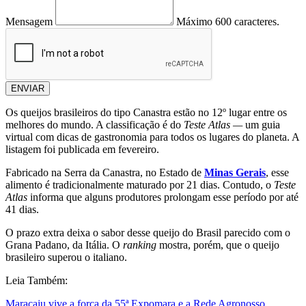
Mensagem
Máximo 600 caracteres.
ENVIAR
Os queijos brasileiros do tipo Canastra estão no 12º lugar entre os
melhores do mundo. A classificação é do
Teste Atlas —
um guia
virtual com dicas de gastronomia para todos os lugares do planeta. A
listagem foi publicada em fevereiro.
Fabricado na Serra da Canastra, no Estado de
Minas Gerais
, esse
alimento é tradicionalmente maturado por 21 dias. Contudo, o
Teste
Atlas
informa que alguns produtores prolongam esse período por até
41 dias.
O prazo extra deixa o sabor desse queijo do Brasil parecido com o
Grana Padano, da Itália. O
ranking
mostra, porém, que o queijo
brasileiro superou o italiano.
Leia Também:
Maracaju vive a força da 55ª Expomara e a Rede Agronosso