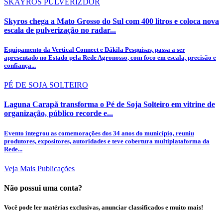
SKAYROS PULVERIZDOR
Skyros chega a Mato Grosso do Sul com 400 litros e coloca nova
escala de pulverização no radar...
Equipamento da Vertical Connect e Dákila Pesquisas, passa a ser
apresentado no Estado pela Rede Agronosso, com foco em escala, precisão e
confiança...
PÉ DE SOJA SOLTEIRO
Laguna Carapã transforma o Pé de Soja Solteiro em vitrine de
organização, público recorde e...
Evento integrou as comemorações dos 34 anos do município, reuniu
produtores, expositores, autoridades e teve cobertura multiplataforma da
Rede...
Veja Mais Publicações
Não possui uma conta?
Você pode ler matérias exclusivas, anunciar classificados e muito mais!