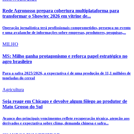
Rede Agronosso prepara cobertura multiplataforma para
transformar o Showtec 2026 em vitrine de...
Operação jornalística terá profissionais comprometidos, presença no evento
e uma avalanche de informações sobre empresas, produtores, pesquisas,...
MILHO
MS: Milho ganha protagonismo e reforça papel estratégico no
agro brasileiro
Para a safra 2025/2026, a expectativa é de uma produção de 11,1 milhões de
toneladas do cereal
Agricultura
Soja reage em Chicago e devolve algum fôlego ao produtor de
Mato Grosso do Sul
Avanço dos principais vencimentos reflete recuperação técnica, atenção aos
derivados e expectativa sobre clima, demanda chinesa e safra...