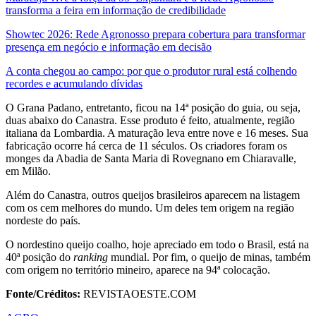
transforma a feira em informação de credibilidade
Showtec 2026: Rede Agronosso prepara cobertura para transformar
presença em negócio e informação em decisão
A conta chegou ao campo: por que o produtor rural está colhendo
recordes e acumulando dívidas
O Grana Padano, entretanto, ficou na 14ª posição do guia, ou seja,
duas abaixo do Canastra. Esse produto é feito, atualmente, região
italiana da Lombardia. A maturação leva entre nove e 16 meses. Sua
fabricação ocorre há cerca de 11 séculos. Os criadores foram os
monges da Abadia de Santa Maria di Rovegnano em Chiaravalle,
em Milão.
Além do Canastra, outros queijos brasileiros aparecem na listagem
com os cem melhores do mundo. Um deles tem origem na região
nordeste do país.
O nordestino queijo coalho, hoje apreciado em todo o Brasil, está na
40ª posição do
ranking
mundial. Por fim, o queijo de minas, também
com origem no território mineiro, aparece na 94ª colocação.
Fonte/Créditos:
REVISTAOESTE.COM