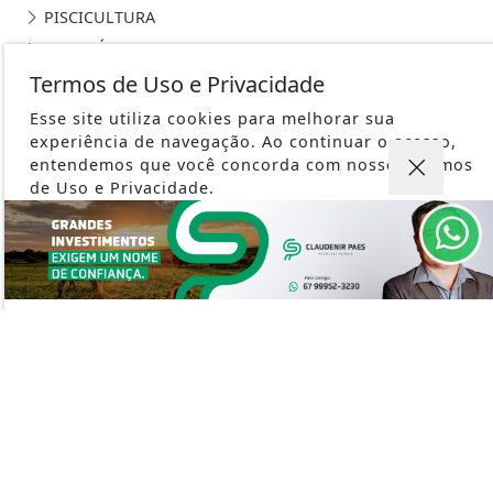
PISCICULTURA
CONTEÚDO PATROCINADO
ESPORTES
Termos de Uso e Privacidade
NOTÍCIAS
Esse site utiliza cookies para melhorar sua
SAÚDE
experiência de navegação. Ao continuar o acesso,
entendemos que você concorda com nossos Termos
CLIMA
de Uso e Privacidade.
MUNDO
PARA MAIS INFORMAÇÕES,
ACESSE NOSSOS TERMOS
EDUCAÇÃO
CLICANDO AQUI
POLÍCIA
PROSSEGUIR
TRABALHO
ROTA BIOCEÂNICA
CURIOSIDADES
SEGURANÇA
EMPREGOS
ARTIGO
PODCAST AGRONOSSO