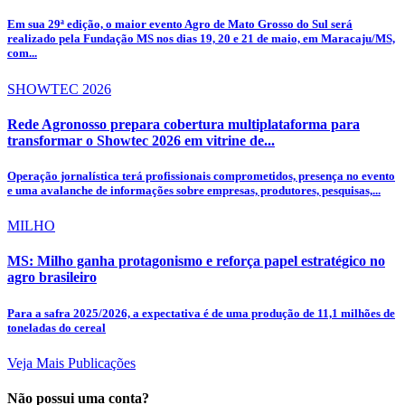
Em sua 29ª edição, o maior evento Agro de Mato Grosso do Sul será
realizado pela Fundação MS nos dias 19, 20 e 21 de maio, em Maracaju/MS,
com...
SHOWTEC 2026
Rede Agronosso prepara cobertura multiplataforma para
transformar o Showtec 2026 em vitrine de...
Operação jornalística terá profissionais comprometidos, presença no evento
e uma avalanche de informações sobre empresas, produtores, pesquisas,...
MILHO
MS: Milho ganha protagonismo e reforça papel estratégico no
agro brasileiro
Para a safra 2025/2026, a expectativa é de uma produção de 11,1 milhões de
toneladas do cereal
Veja Mais Publicações
Não possui uma conta?