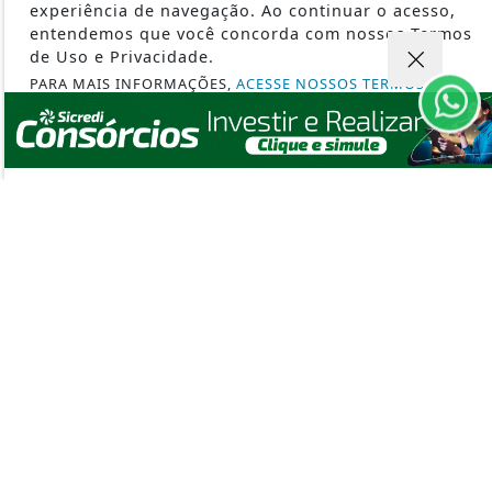
SAÚDE
experiência de navegação. Ao continuar o acesso,
entendemos que você concorda com nossos Termos
CLIMA
de Uso e Privacidade.
MUNDO
PARA MAIS INFORMAÇÕES,
ACESSE NOSSOS TERMOS
EDUCAÇÃO
CLICANDO AQUI
POLÍCIA
PROSSEGUIR
TRABALHO
ROTA BIOCEÂNICA
CURIOSIDADES
SEGURANÇA
EMPREGOS
ARTIGO
PODCAST AGRONOSSO
SILVICULTURA