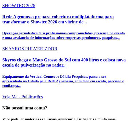
SHOWTEC 2026
Rede Agronosso prepara cobertura multiplataforma para
transformar o Showtec 2026 em vitrine de...
Operação jornalística terá profissionais comprometidos, presença no evento
e uma avalanche de informações sobre empresas, produtores, pesquisas,...
SKAYROS PULVERIZDOR
Skyros chega a Mato Grosso do Sul com 400 litros e coloca nova
escala de pulverização no radar...
Equipamento da Vertical Connect e Dákila Pesquisas, passa a ser
apresentado no Estado pela Rede Agronosso, com foco em escala, precisão e
confiança...
Veja Mais Publicações
Não possui uma conta?
Você pode ler matérias exclusivas, anunciar classificados e muito mais!