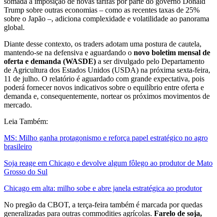
somada à imposição de novas tarifas por parte do governo Donald
Trump sobre outras economias – como as recentes taxas de 25%
sobre o Japão –, adiciona complexidade e volatilidade ao panorama
global.
Diante desse contexto, os traders adotam uma postura de cautela,
mantendo-se na defensiva e aguardando o
novo boletim mensal de
oferta e demanda (WASDE)
a ser divulgado pelo Departamento
de Agricultura dos Estados Unidos (USDA) na próxima sexta-feira,
11 de julho. O relatório é aguardado com grande expectativa, pois
poderá fornecer novos indicativos sobre o equilíbrio entre oferta e
demanda e, consequentemente, nortear os próximos movimentos de
mercado.
Leia Também:
MS: Milho ganha protagonismo e reforça papel estratégico no agro
brasileiro
Soja reage em Chicago e devolve algum fôlego ao produtor de Mato
Grosso do Sul
Chicago em alta: milho sobe e abre janela estratégica ao produtor
No pregão da CBOT, a terça-feira também é marcada por quedas
generalizadas para outras commodities agrícolas.
Farelo de soja,