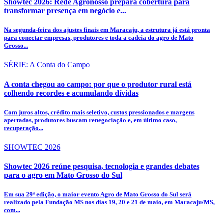
Showtec 2026: Rede Agronosso prepara cobertura para
transformar presença em negócio e...
Na segunda-feira dos ajustes finais em Maracaju, a estrutura já está pronta
para conectar empresas, produtores e toda a cadeia do agro de Mato
Grosso...
SÉRIE: A Conta do Campo
A conta chegou ao campo: por que o produtor rural está
colhendo recordes e acumulando dívidas
Com juros altos, crédito mais seletivo, custos pressionados e margens
apertadas, produtores buscam renegociação e, em último caso,
recuperação...
SHOWTEC 2026
Showtec 2026 reúne pesquisa, tecnologia e grandes debates
para o agro em Mato Grosso do Sul
Em sua 29ª edição, o maior evento Agro de Mato Grosso do Sul será
realizado pela Fundação MS nos dias 19, 20 e 21 de maio, em Maracaju/MS,
com...