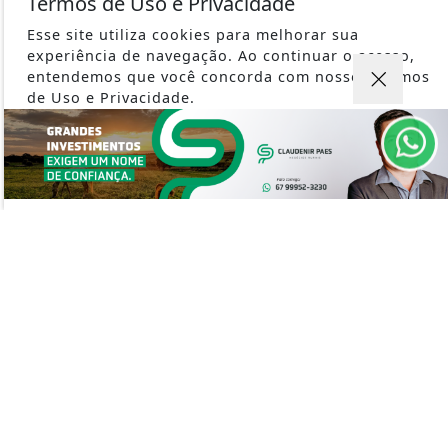
Termos de Uso e Privacidade
SEGURANÇA
EMPREGOS
Esse site utiliza cookies para melhorar sua
experiência de navegação. Ao continuar o acesso,
ARTIGO
entendemos que você concorda com nossos Termos
PODCAST AGRONOSSO
de Uso e Privacidade.
SILVICULTURA
PARA MAIS INFORMAÇÕES,
ACESSE NOSSOS TERMOS
CLICANDO AQUI
PROSSEGUIR
PORTAL AGRONOSSO - TODOS OS DIREITOS RESERVADOS
TERMOS DE USO E PRIVACIDADE
SOBRE
FAQ