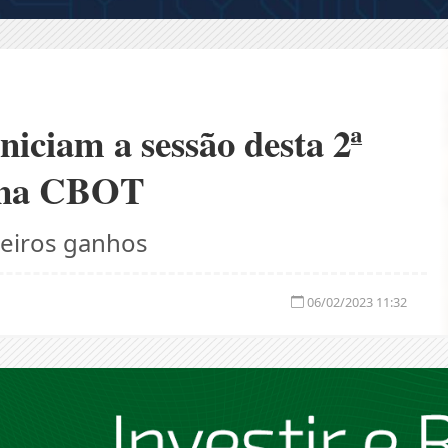
niciam a sessão desta 2ª
s na CBOT
geiros ganhos
06/02/2023 11:32