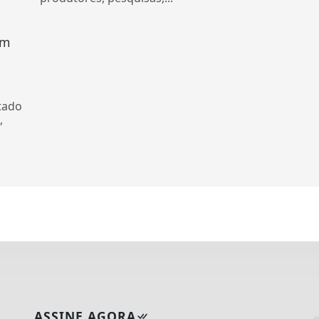
om
tado
,
ASSINE AGORA