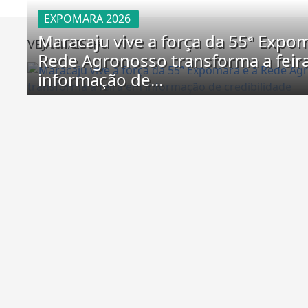
EXPOMARA 2026
Maracaju vive a força da 55ª Expom
VEJA MAIS
Rede Agronosso transforma a feir
informação de...