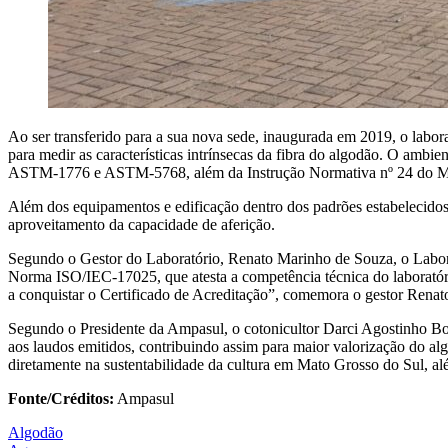
Ao ser transferido para a sua nova sede, inaugurada em 2019, o labor
para medir as características intrínsecas da fibra do algodão. O ambi
ASTM-1776 e ASTM-5768, além da Instrução Normativa nº 24 do MAP
Além dos equipamentos e edificação dentro dos padrões estabelecidos
aproveitamento da capacidade de aferição.
Segundo o Gestor do Laboratório, Renato Marinho de Souza, o Laborató
Norma ISO/IEC-17025, que atesta a competência técnica do laboratório
a conquistar o Certificado de Acreditação”, comemora o gestor Renat
Segundo o Presidente da Ampasul, o cotonicultor Darci Agostinho Boff,
aos laudos emitidos, contribuindo assim para maior valorização do alg
diretamente na sustentabilidade da cultura em Mato Grosso do Sul, a
Fonte/Créditos:
Ampasul
Algodão