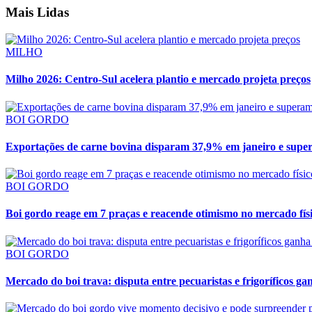
Mais Lidas
MILHO
Milho 2026: Centro-Sul acelera plantio e mercado projeta preços
BOI GORDO
Exportações de carne bovina disparam 37,9% em janeiro e supe
BOI GORDO
Boi gordo reage em 7 praças e reacende otimismo no mercado fís
BOI GORDO
Mercado do boi trava: disputa entre pecuaristas e frigoríficos ga