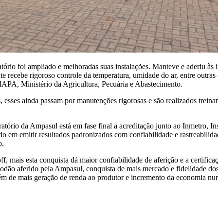
atório foi ampliado e melhoradas suas instalações. Manteve e aderiu à
ente recebe rigoroso controle da temperatura, umidade do ar, entre outr
A, Ministério da Agricultura, Pecuária e Abastecimento.
, esses ainda passam por manutenções rigorosas e são realizados trein
rio da Ampasul está em fase final a acreditação junto ao Inmetro, Ins
 em emitir resultados padronizados com confiabilidade e rastreabilida
o.
 mais esta conquista dá maior confiabilidade de aferição e a certificaç
odão aferido pela Ampasul, conquista de mais mercado e fidelidade dos 
lém de mais geração de renda ao produtor e incremento da economia nu