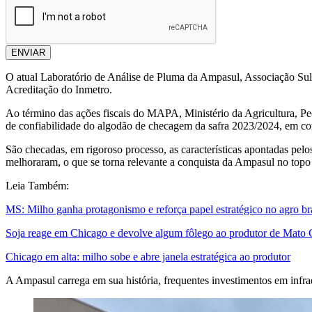
ENVIAR
O atual Laboratório de Análise de Pluma da Ampasul, Associação Sul-M
Acreditação do Inmetro.
Ao término das ações fiscais do MAPA, Ministério da Agricultura, Pecu
de confiabilidade do algodão de checagem da safra 2023/2024, em com
São checadas, em rigoroso processo, as características apontadas pelo
melhoraram, o que se torna relevante a conquista da Ampasul no topo
Leia Também:
MS: Milho ganha protagonismo e reforça papel estratégico no agro bra
Soja reage em Chicago e devolve algum fôlego ao produtor de Mato 
Chicago em alta: milho sobe e abre janela estratégica ao produtor
A Ampasul carrega em sua história, frequentes investimentos em infrae