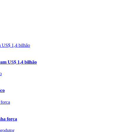
ram US$ 1,4 bilhão
ico
nha força