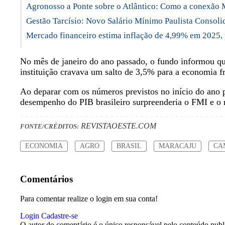
Agronosso a Ponte sobre o Atlântico: Como a conexão 
Gestão Tarcísio: Novo Salário Mínimo Paulista Consol
Mercado financeiro estima inflação de 4,99% em 2025,
No mês de janeiro do ano passado, o fundo informou qu
instituição cravava um salto de 3,5% para a economia f
Ao deparar com os números previstos no início do ano p
desempenho do PIB brasileiro surpreenderia o FMI e o
REVISTAOESTE.COM
FONTE/CRÉDITOS:
ECONOMIA
AGRO
BRASIL
MARACAJU
CA
Comentários
Para comentar realize o login em sua conta!
Login
Cadastre-se
O autor do comentário é o único responsável pelo conteúdo publica