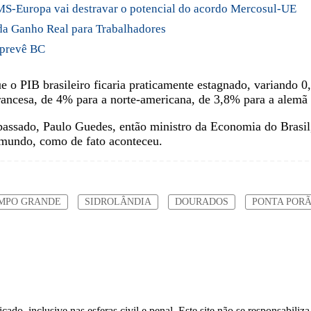
MS-Europa vai destravar o potencial do acordo Mercosul-UE
ida Ganho Real para Trabalhadores
 prevê BC
e o PIB brasileiro ficaria praticamente estagnado, variand
rancesa, de 4% para a norte-americana, de 3,8% para a alemã 
assado, Paulo Guedes, então ministro da Economia do Brasil, 
 mundo, como de fato aconteceu.
MPO GRANDE
SIDROLÂNDIA
DOURADOS
PONTA POR
do, inclusive nas esferas civil e penal. Este site não se responsabiliza