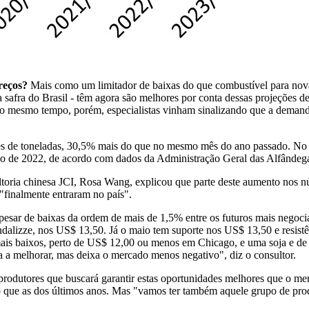
reços?
Mais como um limitador de baixas do que combustível para novas
a safra do Brasil - têm agora são melhores por conta dessas projeções d
esmo tempo, porém, especialistas vinham sinalizando que a demanda 
es de toneladas, 30,5% mais do que no mesmo mês do ano passado. No
o de 2022, de acordo com dados da Administração Geral das Alfândegas
ultoria chinesa JCI, Rosa Wang, explicou que parte deste aumento nos 
 "finalmente entraram no país".
apesar de baixas da ordem de mais de 1,5% entre os futuros mais nego
andalizze, nos US$ 13,50. Já o maio tem suporte nos US$ 13,50 e resis
ais baixos, perto de US$ 12,00 ou menos em Chicago, e uma soja e de
 a melhorar, mas deixa o mercado menos negativo", diz o consultor.
produtores que buscará garantir estas oportunidades melhores que o me
 que as dos últimos anos. Mas "vamos ter também aquele grupo de produ