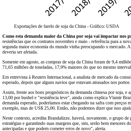
Exportações de farelo de soja da China - Gráfico: USDA
Como esta demanda maior da China por soja vai impactar nos p
resistências que os contratos novembro e maio - referência para a nov
segunda maior economia do mundo vinha preocupando o mercado. Ao m
deveria ser afetada.
Somente em agosto, as compras de soja da China foram de 9,4 milhõ
71,65 milhões de toneladas, 17,9% maiores do que no mesmo interval
Em entrevista à Reuters Internacional, a analista de mercado da cons
esperado, depois que alguns navios que estavam atrasados nos portos
Assim, frente aos bons prognósticos da demanda chinesa por soja, e 
13,00 por bushel e "resistência leve", ainda como explica Vlamir Br
demanda esperado, poderíamos estar chegando na safra com preços m
exemplo, mas de US$ 25,00. Então, não podemos dizer que isso ajuda
Neste contexto, acredita Brandalizze, haverá, novamente, o grupo de 
estratégias e garantindo suas margens que, sim, serão bem menores do
antecipadas e que podem cometer erros de novo", alerta.