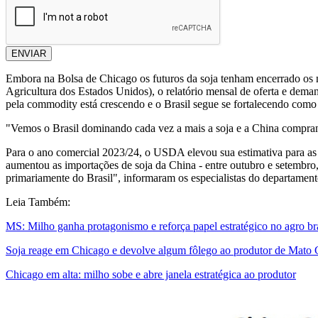
ENVIAR
Embora na Bolsa de Chicago os futuros da soja tenham encerrado os 
Agricultura dos Estados Unidos), o relatório mensal de oferta e dem
pela commodity está crescendo e o Brasil segue se fortalecendo como 
"Vemos o Brasil dominando cada vez a mais a soja e a China compran
Para o ano comercial 2023/24, o USDA elevou sua estimativa para as
aumentou as importações de soja da China - entre outubro e setembro
primariamente do Brasil", informaram os especialistas do departament
Leia Também:
MS: Milho ganha protagonismo e reforça papel estratégico no agro bra
Soja reage em Chicago e devolve algum fôlego ao produtor de Mato 
Chicago em alta: milho sobe e abre janela estratégica ao produtor