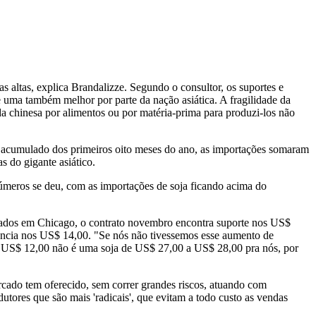
 altas, explica Brandalizze. Segundo o consultor, os suportes e
e uma também melhor por parte da nação asiática. A fragilidade da
chinesa por alimentos ou por matéria-prima para produzi-los não
 acumulado dos primeiros oito meses do ano, as importações somaram
 do gigante asiático.
números se deu, com as importações de soja ficando acima do
ciados em Chicago, o contrato novembro encontra suporte nos US$
tência nos US$ 14,00. "Se nós não tivessemos esse aumento de
 US$ 12,00 não é uma soja de US$ 27,00 a US$ 28,00 pra nós, por
rcado tem oferecido, sem correr grandes riscos, atuando com
tores que são mais 'radicais', que evitam a todo custo as vendas