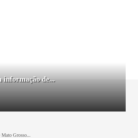
 informação de...
e Mato Grosso...