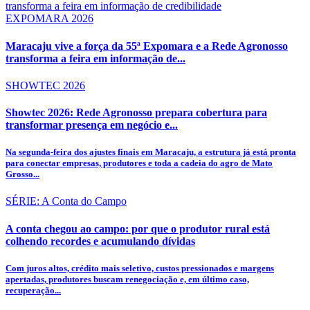
EXPOMARA 2026
Maracaju vive a força da 55ª Expomara e a Rede Agronosso
transforma a feira em informação de...
SHOWTEC 2026
Showtec 2026: Rede Agronosso prepara cobertura para
transformar presença em negócio e...
Na segunda-feira dos ajustes finais em Maracaju, a estrutura já está pronta
para conectar empresas, produtores e toda a cadeia do agro de Mato
Grosso...
SÉRIE: A Conta do Campo
A conta chegou ao campo: por que o produtor rural está
colhendo recordes e acumulando dívidas
Com juros altos, crédito mais seletivo, custos pressionados e margens
apertadas, produtores buscam renegociação e, em último caso,
recuperação...