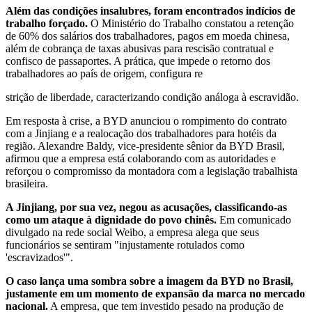
Além das condições insalubres, foram encontrados indícios de
trabalho forçado.
O Ministério do Trabalho constatou a retenção
de 60% dos salários dos trabalhadores, pagos em moeda chinesa,
além de cobrança de taxas abusivas para rescisão contratual e
confisco de passaportes. A prática, que impede o retorno dos
trabalhadores ao país de origem, configura re
strição de liberdade, caracterizando condição análoga à escravidão.
Em resposta à crise, a BYD anunciou o rompimento do contrato
com a Jinjiang e a realocação dos trabalhadores para hotéis da
região. Alexandre Baldy, vice-presidente sênior da BYD Brasil,
afirmou que a empresa está colaborando com as autoridades e
reforçou o compromisso da montadora com a legislação trabalhista
brasileira.
A Jinjiang, por sua vez, negou as acusações, classificando-as
como um ataque à dignidade do povo chinês.
Em comunicado
divulgado na rede social Weibo, a empresa alega que seus
funcionários se sentiram "injustamente rotulados como
'escravizados'".
O caso lança uma sombra sobre a imagem da BYD no Brasil,
justamente em um momento de expansão da marca no mercado
nacional.
A empresa, que tem investido pesado na produção de