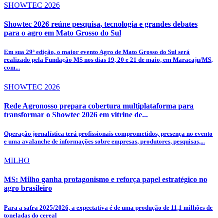
SHOWTEC 2026
Showtec 2026 reúne pesquisa, tecnologia e grandes debates
para o agro em Mato Grosso do Sul
Em sua 29ª edição, o maior evento Agro de Mato Grosso do Sul será
realizado pela Fundação MS nos dias 19, 20 e 21 de maio, em Maracaju/MS,
com...
SHOWTEC 2026
Rede Agronosso prepara cobertura multiplataforma para
transformar o Showtec 2026 em vitrine de...
Operação jornalística terá profissionais comprometidos, presença no evento
e uma avalanche de informações sobre empresas, produtores, pesquisas,...
MILHO
MS: Milho ganha protagonismo e reforça papel estratégico no
agro brasileiro
Para a safra 2025/2026, a expectativa é de uma produção de 11,1 milhões de
toneladas do cereal