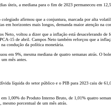
 dias úteis, a mediana para o fim de 2023 permaneceu em 12
olegiado afirmou que a conjuntura, marcada por alta volatil
etas em horizontes mais longos, demanda maior atenção na con
 Neto, voltou a dizer que a inflação está desacelerando de 
o IPCA-15 de abril. Campos Neto também reforçou que a infla
to na condução da política monetária.
inuou em 9%, mesma mediana de quatro semanas atrás. O bolet
% um mês antes.
 dívida líquida do setor público e o PIB para 2023 caiu de 
u em 1,00% do Produto Interno Bruto, de 1,01% quatro semanas
, mesmo porcentual de um mês atrás.