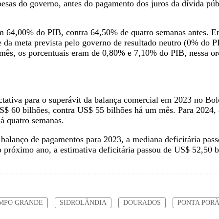
spesas do governo, antes do pagamento dos juros da dívida públ
em 64,00% do PIB, contra 64,50% de quatro semanas antes. Em
e da meta prevista pelo governo de resultado neutro (0% do 
ês, os porcentuais eram de 0,80% e 7,10% do PIB, nessa o
tativa para o superávit da balança comercial em 2023 no Bo
US$ 60 bilhões, contra US$ 55 bilhões há um mês. Para 202
há quatro semanas.
o balanço de pagamentos para 2023, a mediana deficitária pa
o próximo ano, a estimativa deficitária passou de US$ 52,50 
MPO GRANDE
SIDROLÂNDIA
DOURADOS
PONTA POR