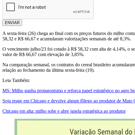
ENVIAR
A sexta-feira (26) chega ao final com os preços futuros do milho cont
58,32 e R$ 66,67 e acumularam valorizações semanais de até 8,3%.
O vencimento julho/23 foi cotado à R$ 58,32 com alta de 4,14%, o 
valor de R$ 66,67 com elevação de 3,85%.
Na comparação semanal, os contratos do cereal brasileiro acumulara
relação ao fechamento da última sexta-feira (19).
Leia Também:
MS: Milho ganha protagonismo e reforça papel estratégico no agro bra
Soja reage em Chicago e devolve algum fôlego ao produtor de Mato 
Chicago em alta: milho sobe e abre janela estratégica ao produtor