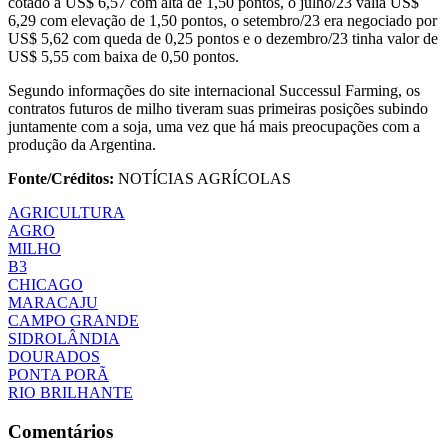
cotado à US$ 6,57 com alta de 1,50 pontos, o julho/23 valia US$
6,29 com elevação de 1,50 pontos, o setembro/23 era negociado por
US$ 5,62 com queda de 0,25 pontos e o dezembro/23 tinha valor de
US$ 5,55 com baixa de 0,50 pontos.
Segundo informações do site internacional Successul Farming, os
contratos futuros de milho tiveram suas primeiras posições subindo
juntamente com a soja, uma vez que há mais preocupações com a
produção da Argentina.
Fonte/Créditos:
NOTÍCIAS AGRÍCOLAS
AGRICULTURA
AGRO
MILHO
B3
CHICAGO
MARACAJU
CAMPO GRANDE
SIDROLÂNDIA
DOURADOS
PONTA PORÃ
RIO BRILHANTE
Comentários