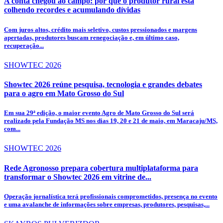
A conta chegou ao campo: por que o produtor rural está
colhendo recordes e acumulando dívidas
Com juros altos, crédito mais seletivo, custos pressionados e margens
apertadas, produtores buscam renegociação e, em último caso,
recuperação...
SHOWTEC 2026
Showtec 2026 reúne pesquisa, tecnologia e grandes debates
para o agro em Mato Grosso do Sul
Em sua 29ª edição, o maior evento Agro de Mato Grosso do Sul será
realizado pela Fundação MS nos dias 19, 20 e 21 de maio, em Maracaju/MS,
com...
SHOWTEC 2026
Rede Agronosso prepara cobertura multiplataforma para
transformar o Showtec 2026 em vitrine de...
Operação jornalística terá profissionais comprometidos, presença no evento
e uma avalanche de informações sobre empresas, produtores, pesquisas,...