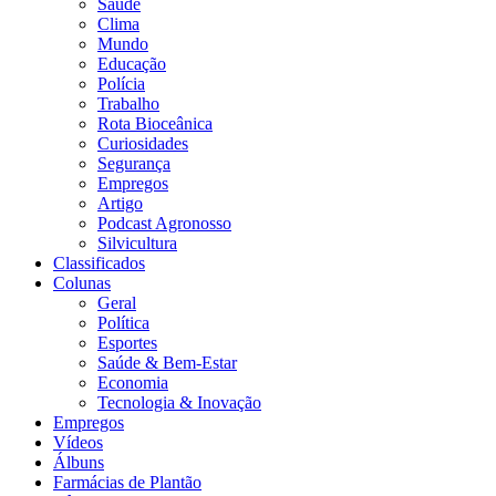
Saúde
Clima
Mundo
Educação
Polícia
Trabalho
Rota Bioceânica
Curiosidades
Segurança
Empregos
Artigo
Podcast Agronosso
Silvicultura
Classificados
Colunas
Geral
Política
Esportes
Saúde & Bem-Estar
Economia
Tecnologia & Inovação
Empregos
Vídeos
Álbuns
Farmácias de Plantão