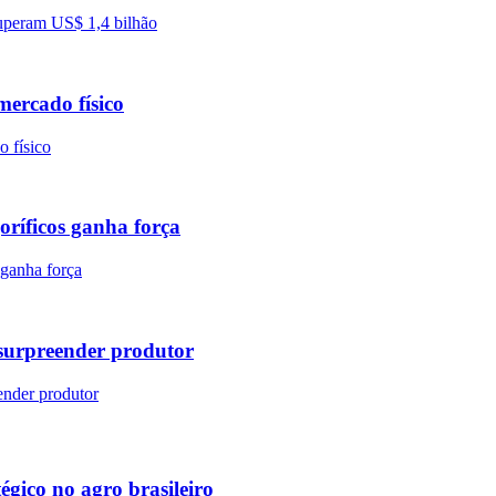
mercado físico
goríficos ganha força
surpreender produtor
gico no agro brasileiro