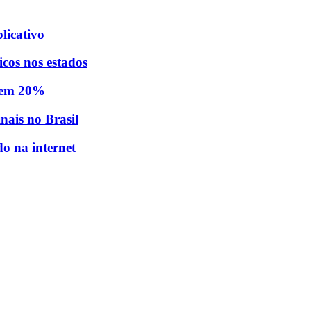
licativo
icos nos estados
s em 20%
ais no Brasil
do na internet