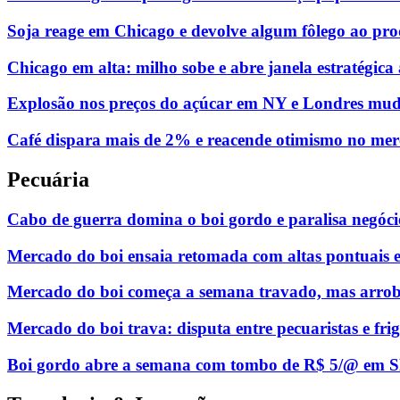
Soja reage em Chicago e devolve algum fôlego ao pr
Chicago em alta: milho sobe e abre janela estratégica
Explosão nos preços do açúcar em NY e Londres muda
Café dispara mais de 2% e reacende otimismo no mer
Pecuária
Cabo de guerra domina o boi gordo e paralisa negóci
Mercado do boi ensaia retomada com altas pontuais e
Mercado do boi começa a semana travado, mas arroba
Mercado do boi trava: disputa entre pecuaristas e fri
Boi gordo abre a semana com tombo de R$ 5/@ em SP