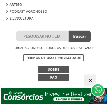
ARTIGO
PODCAST AGRONOSSO
SILVICULTURA
PORTAL AGRONOSSO - TODOS OS DIREITOS RESERVADOS
Termos de Uso e Privacidade
TERMOS DE USO E PRIVACIDADE
Esse site utiliza cookies para melhorar sua
SOBRE
experiência de navegação. Ao continuar o acesso,
entendemos que você concorda com nossos Termos
FAQ
de Uso e Privacidade.
PARA MAIS INFORMAÇÕES,
ACESSE NOSSOS TERMOS
CLICANDO AQUI
PROSSEGUIR