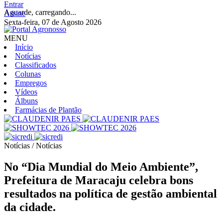
Entrar
Aguarde, carregando...
Assine
Sexta-feira, 07 de Agosto 2026
MENU
Início
Notícias
Classificados
Colunas
Empregos
Vídeos
Álbuns
Farmácias de Plantão
Notícias / Notícias
No “Dia Mundial do Meio Ambiente”,
Prefeitura de Maracaju celebra bons
resultados na política de gestão ambiental
da cidade.