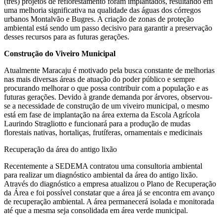
(três) projetos de reflorestamento foram implantados, resultando em
uma melhoria significativa na qualidade das águas dos córregos
urbanos Montalvão e Bugres. A criação de zonas de proteção
ambiental está sendo um passo decisivo para garantir a preservação
desses recursos para as futuras gerações.
Construção do Viveiro Municipal
Atualmente Maracaju é motivado pela busca constante de melhorias
nas mais diversas áreas de atuação do poder público e sempre
procurando melhorar o que possa contribuir com a população e as
futuras gerações. Devido à grande demanda por árvores, observou-
se a necessidade de construção de um viveiro municipal, o mesmo
está em fase de implantação na área externa da Escola Agrícola
Laurindo Stragliotto e funcionará para a produção de mudas
florestais nativas, hortaliças, frutíferas, ornamentais e medicinais
Recuperação da área do antigo lixão
Recentemente a SEDEMA contratou uma consultoria ambiental
para realizar um diagnóstico ambiental da área do antigo lixão.
Através do diagnóstico a empresa atualizou o Plano de Recuperação
da Área e foi possível constatar que a área já se encontra em avanço
de recuperação ambiental. A área permanecerá isolada e monitorada
até que a mesma seja consolidada em área verde municipal.