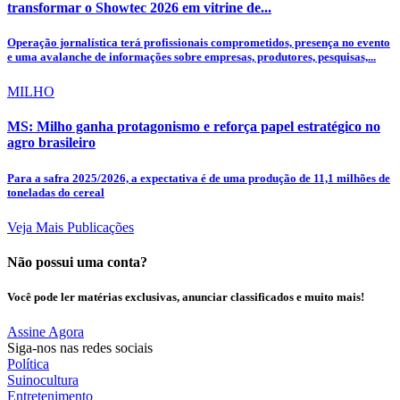
transformar o Showtec 2026 em vitrine de...
Operação jornalística terá profissionais comprometidos, presença no evento
e uma avalanche de informações sobre empresas, produtores, pesquisas,...
MILHO
MS: Milho ganha protagonismo e reforça papel estratégico no
agro brasileiro
Para a safra 2025/2026, a expectativa é de uma produção de 11,1 milhões de
toneladas do cereal
Veja Mais Publicações
Não possui uma conta?
Você pode ler matérias exclusivas, anunciar classificados e muito mais!
Assine Agora
Siga-nos nas redes sociais
Política
Suinocultura
Entretenimento