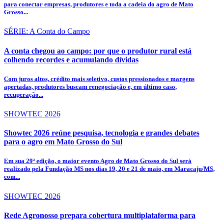
para conectar empresas, produtores e toda a cadeia do agro de Mato
Grosso...
SÉRIE: A Conta do Campo
A conta chegou ao campo: por que o produtor rural está
colhendo recordes e acumulando dívidas
Com juros altos, crédito mais seletivo, custos pressionados e margens
apertadas, produtores buscam renegociação e, em último caso,
recuperação...
SHOWTEC 2026
Showtec 2026 reúne pesquisa, tecnologia e grandes debates
para o agro em Mato Grosso do Sul
Em sua 29ª edição, o maior evento Agro de Mato Grosso do Sul será
realizado pela Fundação MS nos dias 19, 20 e 21 de maio, em Maracaju/MS,
com...
SHOWTEC 2026
Rede Agronosso prepara cobertura multiplataforma para